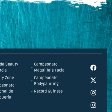
da Beauty
Campeonato
ncia
Maquillaje Facial
ty Zone
Campeonato
Bodypainting
peonato
onal de
Record Guiness
quería