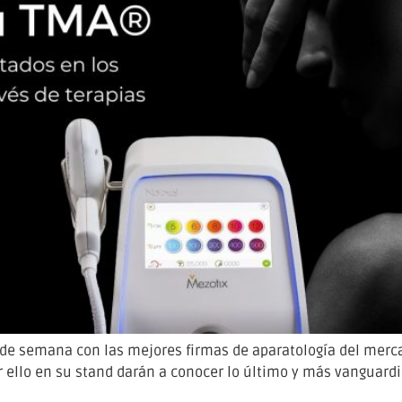
de semana con las mejores firmas de aparatología del mercado
r ello en su stand darán a conocer lo último y más vanguardi