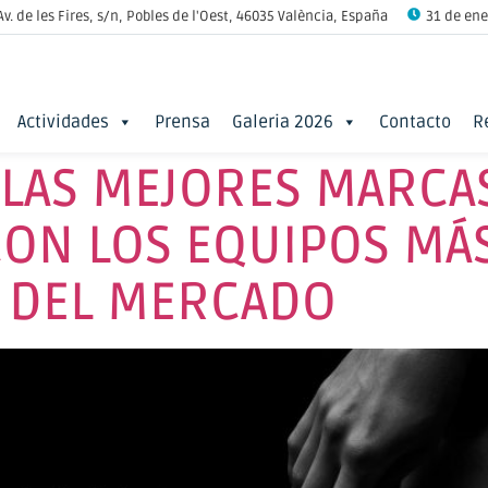
Av. de les Fires, s/n, Pobles de l'Oest, 46035 València, España
31 de ener
Actividades
Prensa
Galeria 2026
Contacto
R
 LAS MEJORES MARCA
CON LOS EQUIPOS MÁ
 DEL MERCADO