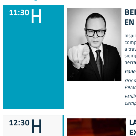
H
BE
11:30
EN
Inspi
compr
a tra
siemp
herr
Pone
Orien
Perso
Estil
campe
H
L
12:30
E