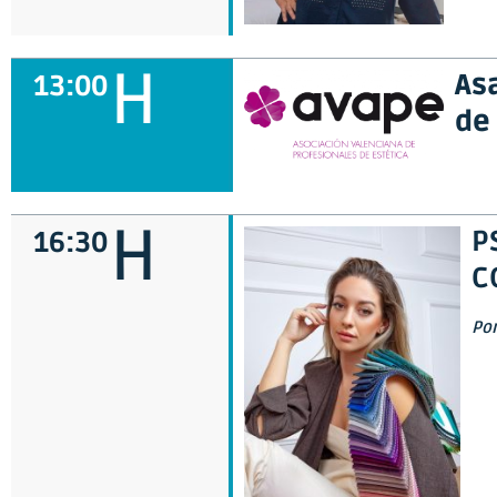
H
As
13:00
de
H
P
16:30
C
Po