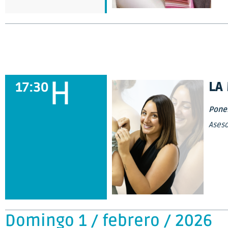
H
LA
17:30
Pone
Aseso
Domingo 1 / febrero / 2026