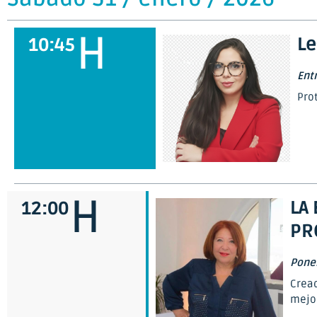
H
Le
10:45
Ent
Pro
H
LA
12:00
PR
Ponen
Cread
mejor