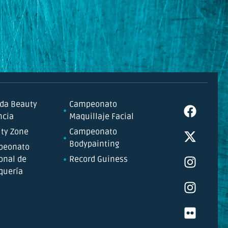
da Beauty
Campeonato
ncia
Maquillaje Facial
ty Zone
Campeonato
Bodypainting
peonato
onal de
Record Guiness
quería