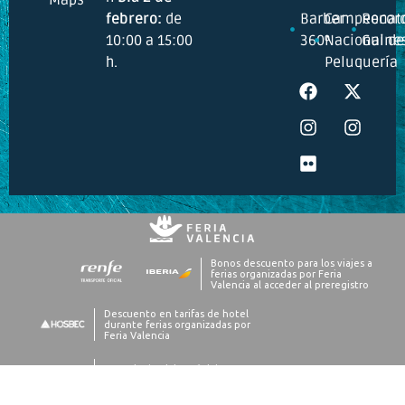
febrero:
de
Barber
Campeonat
Recor
10:00 a 15:00
360º
Nacional de
Guine
h.
Peluquería