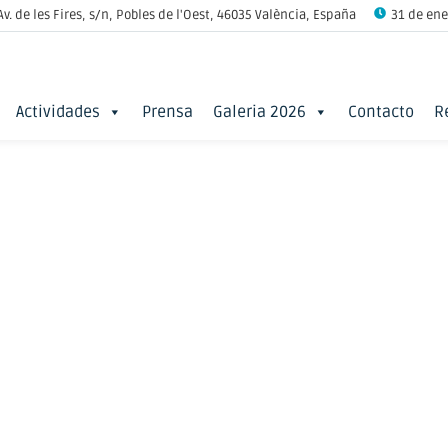
Av. de les Fires, s/n, Pobles de l'Oest, 46035 València, España
31 de ener
Actividades
Prensa
Galeria 2026
Contacto
R