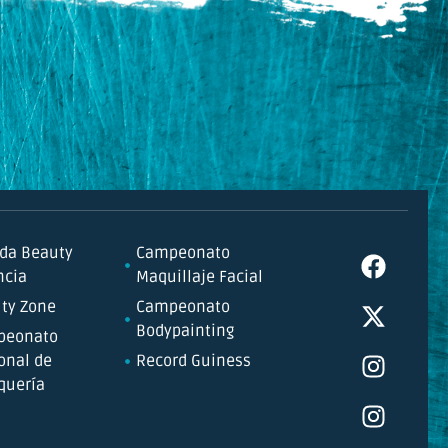
da Beauty
Campeonato
ncia
Maquillaje Facial
ty Zone
Campeonato
Bodypainting
peonato
onal de
Record Guiness
quería