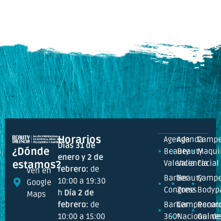
Horarios
Agenda
Agenda
Campe
Días 31 de
¿Dónde
Beauty
Beauty
Maquil
enero y 2 de
Valencia
Valencia
Facial
estamos?
febrero:
de
Ven en
Barber
Beauty
Campe
10:00 a 19:30
Google
Congress
Zone
Bodyp
h
Día 2 de
Maps
febrero:
de
Barber
Campeonat
Recor
10:00 a 15:00
360º
Nacional de
Guine