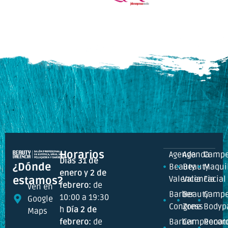
Horarios
Agenda
Agenda
Campe
Días 31 de
¿Dónde
Beauty
Beauty
Maquil
enero y 2 de
Valencia
Valencia
Facial
estamos?
febrero:
de
Ven en
Barber
Beauty
Campe
10:00 a 19:30
Google
Congress
Zone
Bodyp
h
Día 2 de
Maps
febrero:
de
Barber
Campeonat
Recor