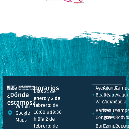
Horarios
Agenda
Agenda
Campe
Días 31 de
¿Dónde
Beauty
Beauty
Maquil
enero y 2 de
Valencia
Valencia
Facial
estamos?
febrero:
de
Ven en
Barber
Beauty
Campe
10:00 a 19:30
Google
Congress
Zone
Bodyp
h
Día 2 de
Maps
febrero:
de
Barber
Campeonat
Recor