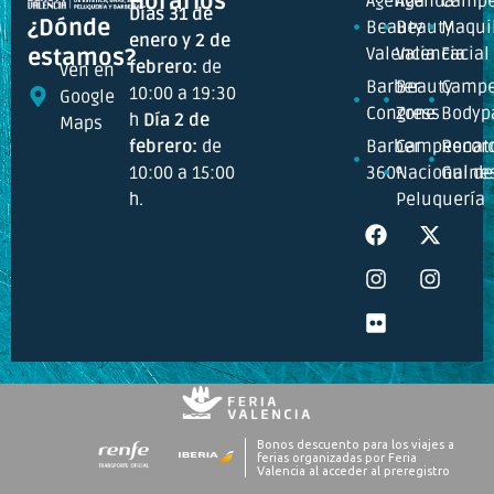
Horarios
Agenda
Agenda
Campe
Días 31 de
¿Dónde
Beauty
Beauty
Maquil
enero y 2 de
Valencia
Valencia
Facial
estamos?
febrero:
de
Ven en
Barber
Beauty
Campe
10:00 a 19:30
Google
Congress
Zone
Bodyp
h
Día 2 de
Maps
febrero:
de
Barber
Campeonat
Recor
10:00 a 15:00
360º
Nacional de
Guine
h.
Peluquería