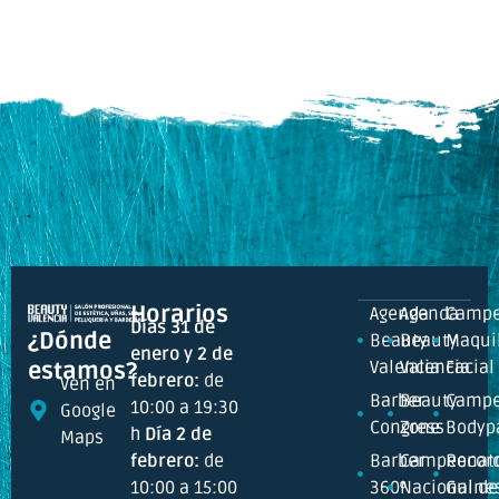
Horarios
Agenda
Agenda
Campe
Días 31 de
¿Dónde
Beauty
Beauty
Maquil
enero y 2 de
Valencia
Valencia
Facial
estamos?
febrero:
de
Ven en
Barber
Beauty
Campe
10:00 a 19:30
Google
Congress
Zone
Bodyp
h
Día 2 de
Maps
febrero:
de
Barber
Campeonat
Recor
10:00 a 15:00
360º
Nacional de
Guine