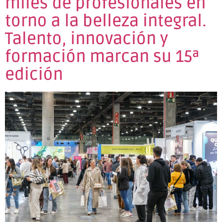
miles de profesionales en
torno a la belleza integral.
Talento, innovación y
formación marcan su 15ª
edición