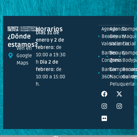
Horarios
Agenda
Agenda
Campe
Días 31 de
¿Dónde
Beauty
Beauty
Maquil
enero y 2 de
Valencia
Valencia
Facial
estamos?
febrero:
de
Ven en
Barber
Beauty
Campe
10:00 a 19:30
Google
Congress
Zone
Bodyp
h
Día 2 de
Maps
febrero:
de
Barber
Campeonat
Recor
10:00 a 15:00
360º
Nacional de
Guine
h.
Peluquería