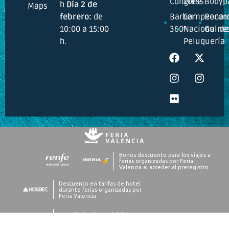
Congress
Zone
Bodyp
h
Día 2 de
Maps
febrero:
de
Barber
Campeonat
Recor
10:00 a 15:00
360º
Nacional de
Guine
h.
Peluquería