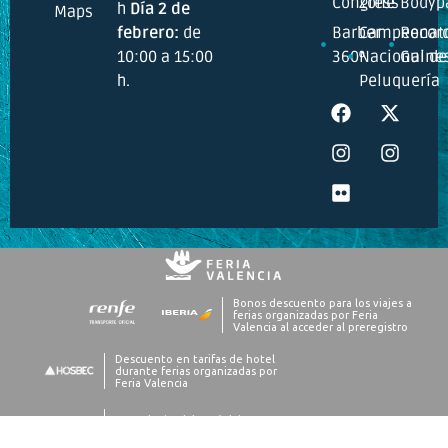
Congress
Zone
Bodyp
h
Día 2 de
Maps
febrero:
de
Barber
Campeonat
Recor
10:00 a 15:00
360º
Nacional de
Guine
h.
Peluquería