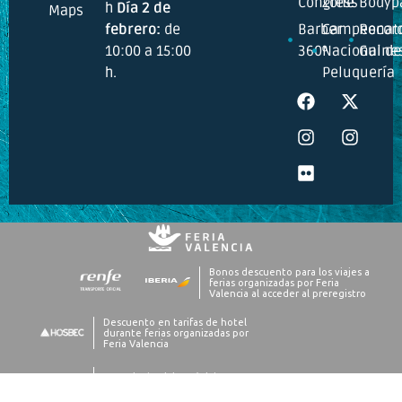
Congress
Zone
Bodyp
h
Día 2 de
Maps
febrero:
de
Barber
Campeonat
Recor
10:00 a 15:00
360º
Nacional de
Guine
h.
Peluquería