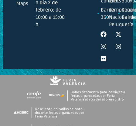
Congress
Zone
Bodyp
h
Día 2 de
Maps
febrero:
de
Barber
Campeonat
Recor
10:00 a 15:00
360º
Nacional de
Guine
h.
Peluquería