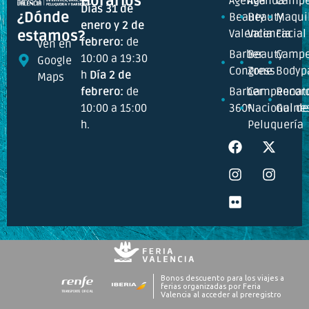
Horarios
Agenda
Agenda
Campe
Días 31 de
¿Dónde
Beauty
Beauty
Maquil
enero y 2 de
Valencia
Valencia
Facial
estamos?
febrero:
de
Ven en
Barber
Beauty
Campe
10:00 a 19:30
Google
Congress
Zone
Bodyp
h
Día 2 de
Maps
febrero:
de
Barber
Campeonat
Recor
10:00 a 15:00
360º
Nacional de
Guine
h.
Peluquería