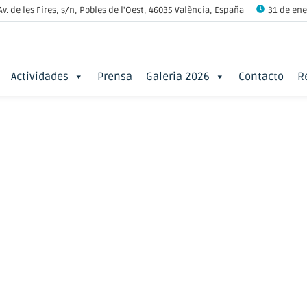
Av. de les Fires, s/n, Pobles de l'Oest, 46035 València, España
31 de ener
Actividades
Prensa
Galeria 2026
Contacto
R