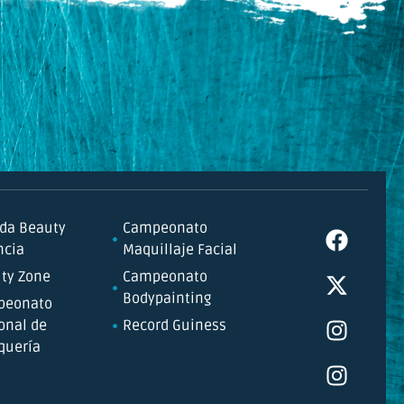
da Beauty
Campeonato
ncia
Maquillaje Facial
ty Zone
Campeonato
Bodypainting
peonato
onal de
Record Guiness
quería