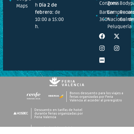
Congress
Zone
Bodyp
h
Día 2 de
Maps
febrero:
de
Barber
Campeonat
Recor
10:00 a 15:00
360º
Nacional de
Guine
h.
Peluquería