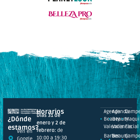
Horarios
Agenda
Agenda
Campe
Días 31 de
¿Dónde
Beauty
Beauty
Maquil
enero y 2 de
Valencia
Valencia
Facial
estamos?
febrero:
de
Ven en
Barber
Beauty
Campe
10:00 a 19:30
Google