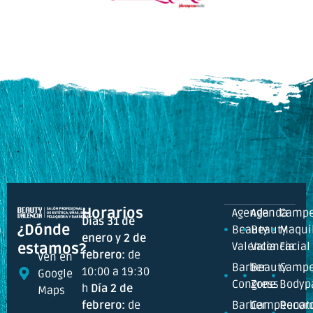
Horarios
Agenda
Agenda
Campe
Días 31 de
¿Dónde
Beauty
Beauty
Maquil
enero y 2 de
Valencia
Valencia
Facial
estamos?
febrero:
de
Ven en
Barber
Beauty
Campe
10:00 a 19:30
Google
Congress
Zone
Bodyp
h
Día 2 de
Maps
febrero:
de
Barber
Campeonat
Recor