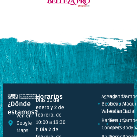
Horarios
Agenda
Agenda
Campe
Días 31 de
¿Dónde
Beauty
Beauty
Maquil
enero y 2 de
Valencia
Valencia
Facial
estamos?
febrero:
de
Ven en
Barber
Beauty
Campe
10:00 a 19:30
Google
Congress
Zone
Bodyp
h
Día 2 de
Maps
febrero:
de
Barber
Campeonat
Recor