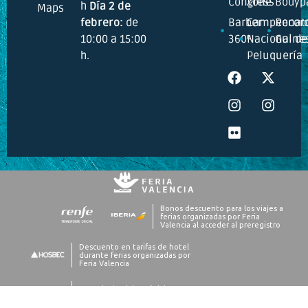
Congress
Zone
Bodyp
h
Día 2 de
Maps
febrero:
de
Barber
Campeonat
Recor
10:00 a 15:00
360º
Nacional de
Guine
h.
Peluquería