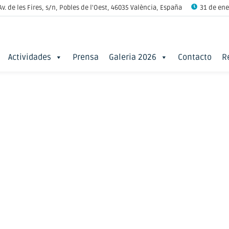
Av. de les Fires, s/n, Pobles de l'Oest, 46035 València, España
31 de ener
Actividades
Prensa
Galeria 2026
Contacto
R