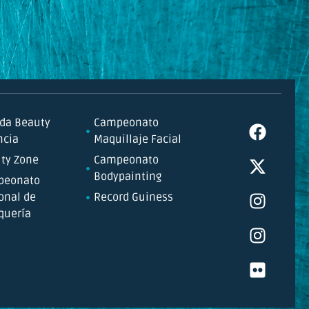
da Beauty
Campeonato
ncia
Maquillaje Facial
ty Zone
Campeonato
Bodypainting
peonato
onal de
Record Guiness
quería