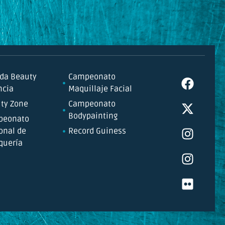
da Beauty
Campeonato
ncia
Maquillaje Facial
ty Zone
Campeonato
Bodypainting
peonato
onal de
Record Guiness
quería