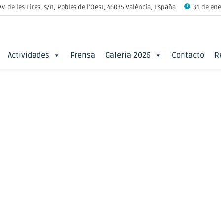
Av. de les Fires, s/n, Pobles de l'Oest, 46035 València, España
31 de ener
Actividades
Prensa
Galeria 2026
Contacto
R