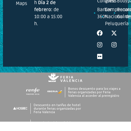
Congress
Zone
Bodyp
h
Día 2 de
Maps
febrero:
de
Barber
Campeonat
Recor
10:00 a 15:00
360º
Nacional de
Guine
h.
Peluquería