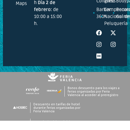
Congress
Zone
Bodyp
h
Día 2 de
Maps
febrero:
de
Barber
Campeonat
Recor
10:00 a 15:00
360º
Nacional de
Guine
h.
Peluquería