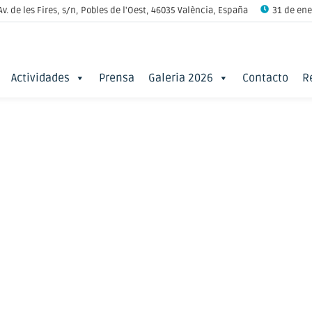
Av. de les Fires, s/n, Pobles de l'Oest, 46035 València, España
31 de ener
Actividades
Prensa
Galeria 2026
Contacto
R