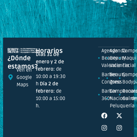
Horarios
Agenda
Agenda
Campe
Días 31 de
¿Dónde
Beauty
Beauty
Maquil
enero y 2 de
Valencia
Valencia
Facial
estamos?
febrero:
de
Ven en
Barber
Beauty
Campe
10:00 a 19:30
Google
Congress
Zone
Bodyp
h
Día 2 de
Maps
febrero:
de
Barber
Campeonat
Recor
10:00 a 15:00
360º
Nacional de
Guine
h.
Peluquería