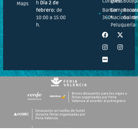
Congress
Zone
Bodyp
h
Día 2 de
Maps
febrero:
de
Barber
Campeonat
Recor
10:00 a 15:00
360º
Nacional de
Guine
h.
Peluquería