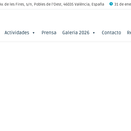
Av. de les Fires, s/n, Pobles de l'Oest, 46035 València, España
31 de ener
Actividades
Prensa
Galeria 2026
Contacto
R