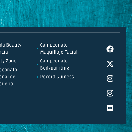
da Beauty
Campeonato
ncia
Maquillaje Facial
ty Zone
Campeonato
Bodypainting
peonato
onal de
Record Guiness
quería