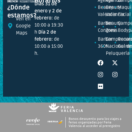
Horarios
Agenda
Agenda
Campe
Días 31 de
¿Dónde
Beauty
Beauty
Maquil
enero y 2 de
Valencia
Valencia
Facial
estamos?
febrero:
de
Ven en
Barber
Beauty
Campe
10:00 a 19:30
Google
Congress
Zone
Bodyp
h
Día 2 de
Maps
febrero:
de
Barber
Campeonat
Recor
10:00 a 15:00
360º
Nacional de
Guine
h.
Peluquería