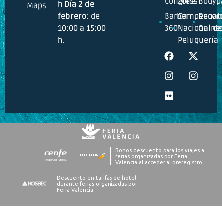
Congress
Zone
Bodyp
h
Día 2 de
Maps
febrero:
de
Barber
Campeonat
Recor
10:00 a 15:00
360º
Nacional de
Guine
h.
Peluquería