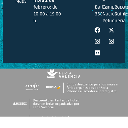
h
Día 2 de
Maps
febrero:
de
Barber
Campeonat
Recor
10:00 a 15:00
360º
Nacional de
Guine
h.
Peluquería