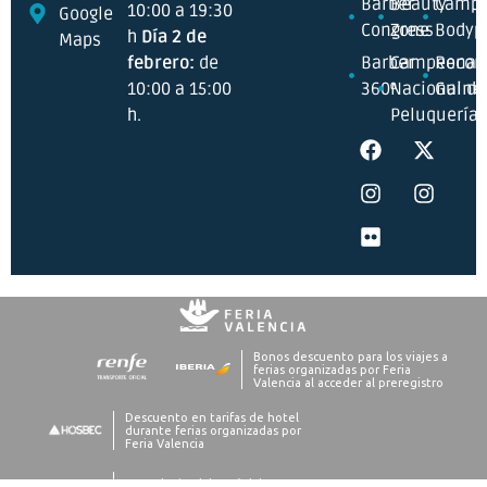
Barber
Beauty
Campe
10:00 a 19:30
Google
Congress
Zone
Bodyp
h
Día 2 de
Maps
febrero:
de
Barber
Campeonat
Recor
10:00 a 15:00
360º
Nacional de
Guine
h.
Peluquería