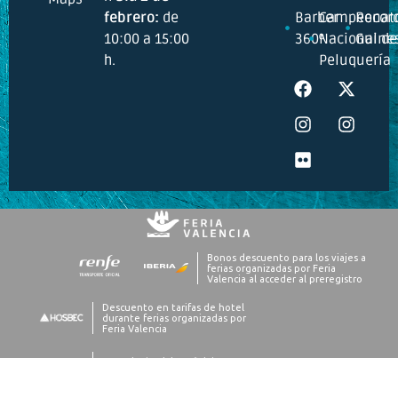
febrero:
de
Barber
Campeonat
Recor
10:00 a 15:00
360º
Nacional de
Guine
h.
Peluquería