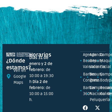
Horarios
Agenda
Agenda
Campe
Días 31 de
¿Dónde
Beauty
Beauty
Maquil
enero y 2 de
Valencia
Valencia
Facial
estamos?
febrero:
de
Ven en
Barber
Beauty
Campe
10:00 a 19:30
Google
Congress
Zone
Bodyp
h
Día 2 de
Maps
febrero:
de
Barber
Campeonat
Recor
10:00 a 15:00
360º
Nacional de
Guine
h.
Peluquería