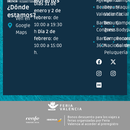
Horarios
Agenda
Agenda
Campe
Días 31 de
¿Dónde
Beauty
Beauty
Maquil
enero y 2 de
Valencia
Valencia
Facial
estamos?
febrero:
de
Ven en
Barber
Beauty
Campe
10:00 a 19:30
Google
Congress
Zone
Bodyp
h
Día 2 de
Maps
febrero:
de
Barber
Campeonat
Recor
10:00 a 15:00
360º
Nacional de
Guine
h.
Peluquería