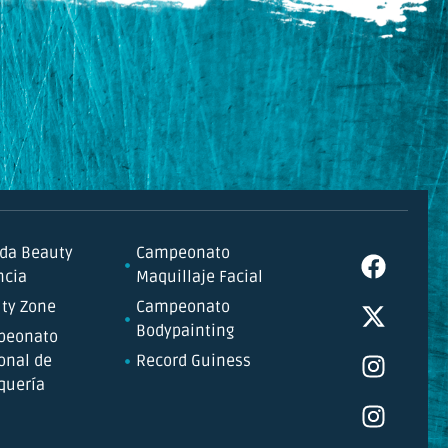
da Beauty
Campeonato
ncia
Maquillaje Facial
ty Zone
Campeonato
Bodypainting
peonato
onal de
Record Guiness
quería