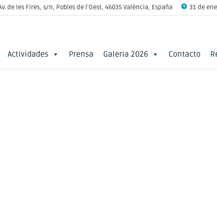
Av. de les Fires, s/n, Pobles de l'Oest, 46035 València, España
31 de ener
Actividades
Prensa
Galeria 2026
Contacto
R