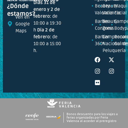
Días 31 de
¿Dónde
Beauty
Beauty
Maquil
enero y 2 de
Valencia
Valencia
Facial
estamos?
febrero:
de
Ven en
Barber
Beauty
Campe
10:00 a 19:30
Google
Congress
Zone
Bodyp
h
Día 2 de
Maps
febrero:
de
Barber
Campeonat
Recor
10:00 a 15:00
360º
Nacional de
Guine
h.
Peluquería