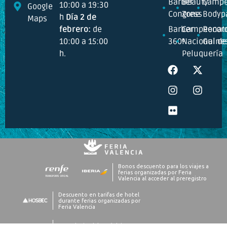
Barber
Beauty
Campe
10:00 a 19:30
Google
Congress
Zone
Bodyp
h
Día 2 de
Maps
febrero:
de
Barber
Campeonat
Recor
10:00 a 15:00
360º
Nacional de
Guine
h.
Peluquería