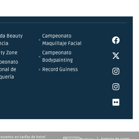
da Beauty
Campeonato
ncia
Maquillaje Facial
ty Zone
Campeonato
Bodypainting
peonato
onal de
Record Guiness
quería