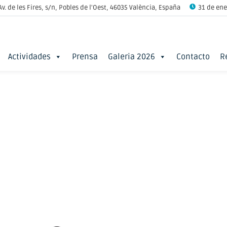
Av. de les Fires, s/n, Pobles de l'Oest, 46035 València, España
31 de ener
Actividades
Prensa
Galeria 2026
Contacto
R