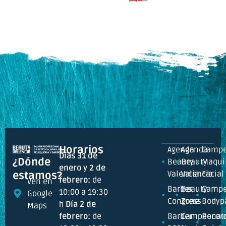
Horarios
Agenda
Agenda
Campe
Días 31 de
¿Dónde
Beauty
Beauty
Maquil
enero y 2 de
Valencia
Valencia
Facial
estamos?
febrero:
de
Ven en
Barber
Beauty
Campe
10:00 a 19:30
Google
Congress
Zone
Bodyp
h
Día 2 de
Maps
febrero:
de
Barber
Campeonat
Recor