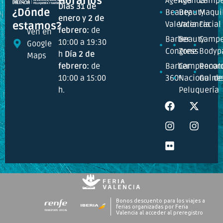
Horarios
Agenda
Agenda
Campe
Días 31 de
¿Dónde
Beauty
Beauty
Maquil
enero y 2 de
Valencia
Valencia
Facial
estamos?
febrero:
de
Ven en
Barber
Beauty
Campe
10:00 a 19:30
Google
Congress
Zone
Bodyp
h
Día 2 de
Maps
febrero:
de
Barber
Campeonat
Recor
10:00 a 15:00
360º
Nacional de
Guine
h.
Peluquería