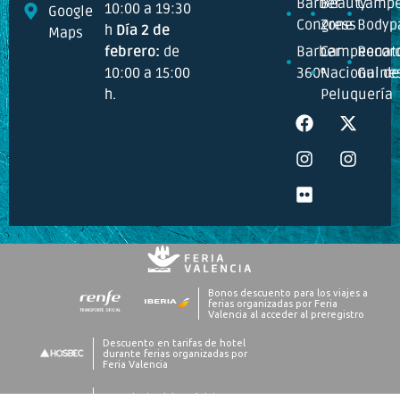
Barber
Beauty
Campe
10:00 a 19:30
Google
Congress
Zone
Bodyp
h
Día 2 de
Maps
febrero:
de
Barber
Campeonat
Recor
10:00 a 15:00
360º
Nacional de
Guine
h.
Peluquería