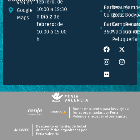
febrero:
de
Ven en
Barber
Beauty
Campe
10:00 a 19:30
Google
Congress
Zone
Bodyp
h
Día 2 de
Maps
febrero:
de
Barber
Campeonat
Recor
10:00 a 15:00
360º
Nacional de
Guine
h.
Peluquería