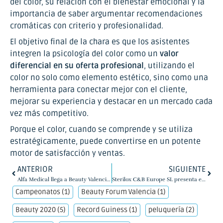
del color, su relación con el bienestar emocional y la
importancia de saber argumentar recomendaciones
cromáticas con criterio y profesionalidad.
El objetivo final de la chara es que los asistentes
integren la psicología del color como un
valor
diferencial en su oferta profesional
, utilizando el
color no solo como elemento estético, sino como una
herramienta para conectar mejor con el cliente,
mejorar su experiencia y destacar en un mercado cada
vez más competitivo.
Porque el color, cuando se comprende y se utiliza
estratégicamente, puede convertirse en un potente
motor de satisfacción y ventas.
ANTERIOR
SIGUIENTE
Alfa Medical llega a Beauty Valencia con dos líneas de alta gama, Dr. NL y Nujuve
Sterilox C&B Europe SL presenta en Beauty Valencia sus marcas SterilOx, Proxilab y AquaDermis.
Campeonatos
(1)
Beauty Forum Valencia
(1)
Beauty 2020
(5)
Record Guiness
(1)
peluquería
(2)