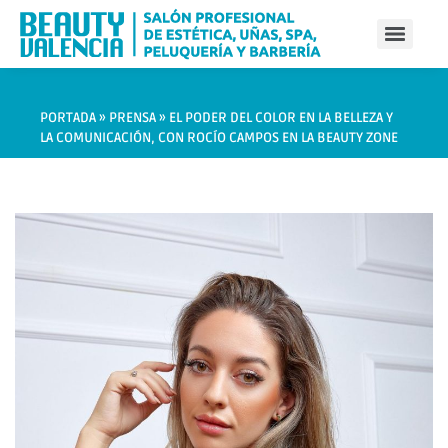
PORTADA
»
PRENSA
»
EL PODER DEL COLOR EN LA BELLEZA Y
LA COMUNICACIÓN, CON ROCÍO CAMPOS EN LA BEAUTY ZONE