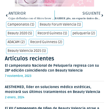
ANTERIOR
SIGUIENTE
Cejas definidas con el Micro brow pencil de Cristyboom Cosmetics
BARBER 360, un espacio único donde conocer las diferentes modalidades del mundo barbero
Campeonatos
(1)
Beauty Forum Valencia
(1)
Beauty 2020
(5)
Record Guiness
(1)
peluquería
(2)
ADACAM
(2)
Record Guinness
(2)
Beauty Valencia 2025
(1)
Artículos recientes
El campeonato Nacional de Peluquería regresa con su
28ª edición coincidiendo con Beauty Valencia
7 noviembre, 2023
AESTHEMED, líder en soluciones médico estéticas,
mostrará sus últimos tratamientos en Beauty Valencia
2 enero, 2024
El
XII
Campeonato de Uñas
de Beauty Valencia atrae a