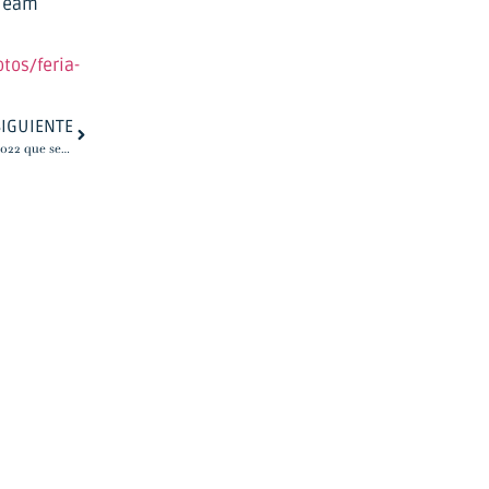
 Team
tos/feria-
SIGUIENTE
Beauty Valencia prepara ya su edición de 2022 que será del 29 al 30 de enero