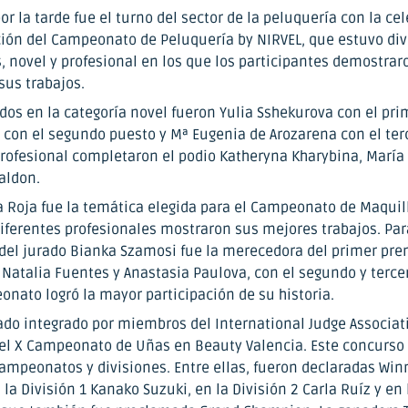
or la tarde fue el turno del sector de la peluquería con la ce
ición del Campeonato de Peluquería by NIRVEL, que estuvo div
, novel y profesional en los que los participantes demostrar
sus trabajos.
dos en la categoría novel fueron Yulia Sshekurova con el pri
 con el segundo puesto y Mª Eugenia de Arozarena con el terc
profesional completaron el podio Katheryna Kharybina, María 
aldon.
a Roja fue la temática elegida para el Campeonato de Maquill
diferentes profesionales mostraron sus mejores trabajos. Par
el jurado Bianka Szamosi fue la merecedora del primer pre
 Natalia Fuentes y Anastasia Paulova, con el segundo y terce
onato logró la mayor participación de su historia.
ado integrado por miembros del International Judge Associati
 el X Campeonato de Uñas en Beauty Valencia. Este concurso 
campeonatos y divisiones. Entre ellas, fueron declaradas Win
la División 1 Kanako Suzuki, en la División 2 Carla Ruíz y en 