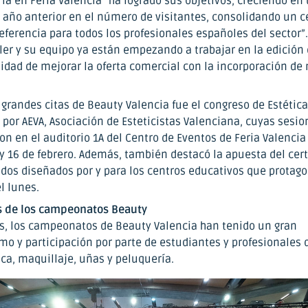
ía en Feria Valencia “ha logrado sus objetivos, creciendo en
l año anterior en el número de visitantes, consolidando un 
eferencia para todos los profesionales españoles del sector”.
oler y su equipo ya están empezando a trabajar en la edición
lidad de mejorar la oferta comercial con la incorporación de
 grandes citas de Beauty Valencia fue el congreso de Estética
por AEVA, Asociación de Esteticistas Valenciana, cuyas sesio
on en el auditorio 1A del Centro de Eventos de Feria Valenci
5 y 16 de febrero. Además, también destacó la apuesta del ce
idos diseñados por y para los centros educativos que protago
 lunes.
s de los campeonatos Beauty
, los campeonatos de Beauty Valencia han tenido un gran
mo y participación por parte de estudiantes y profesionales d
ica, maquillaje, uñas y peluquería.