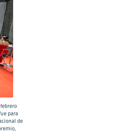
febrero
fue para
acional de
premio,