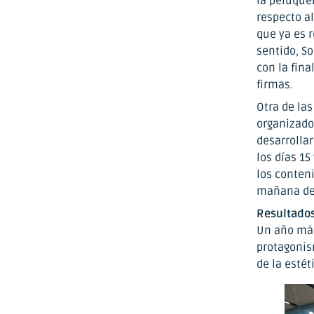
la peluquer
respecto a
que ya es r
sentido, S
con la fina
firmas.
Otra de las
organizado 
desarrollar
los días 1
los conten
mañana del
Resultado
Un año más
protagonis
de la estét