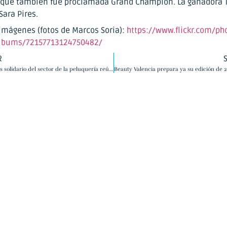
a, que también fue proclamada Grand Champion. La ganadora
Sara Pires.
 imágenes (fotos de Marcos Soria):
https://www.flickr.com/pho
albums/72157713124750482/
R
El evento más solidario del sector de la peluquería reúne a casi 2.000 personas en Beauty Valencia