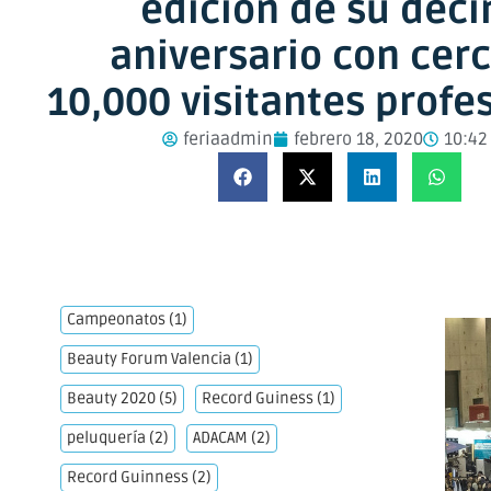
edición de su déc
aniversario con cer
10,000 visitantes profe
feriaadmin
febrero 18, 2020
10:42
Campeonatos
(1)
Beauty Forum Valencia
(1)
Beauty 2020
(5)
Record Guiness
(1)
peluquería
(2)
ADACAM
(2)
Record Guinness
(2)