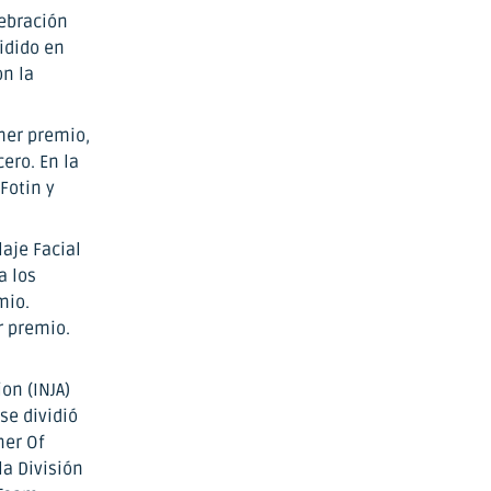
lebración
idido en
on la
mer premio,
ero. En la
Fotin y
aje Facial
a los
mio.
r premio.
on (INJA)
se dividió
ner Of
la División