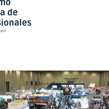
imo
ca de
sionales
 am