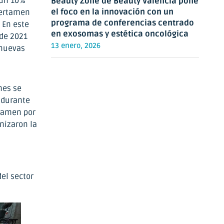
 un 10%
Beauty Zone de Beauty Valencia pone
el foco en la innovación con un
certamen
programa de conferencias centrado
 En este
en exosomas y estética oncológica
 de 2021
13 enero, 2026
 nuevas
nes se
a durante
rtamen por
nizaron la
el sector