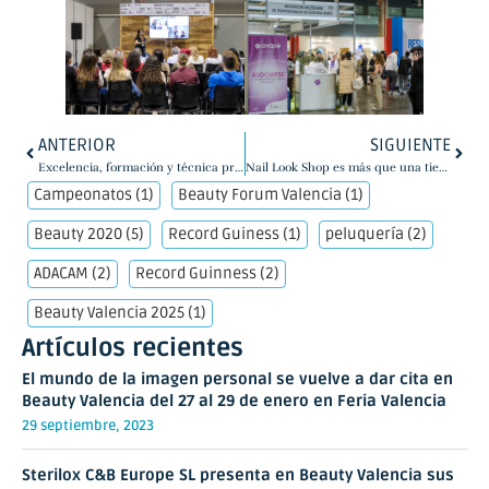
ANTERIOR
SIGUIENTE
Excelencia, formación y técnica profesional definen al Centro Karan que acude a Beauty Valencia a presentar sus últimas novedades: TixoLex Gel y AcryGum 2.0
Nail Look Shop es más que una tienda: es una comunidad de casi 60.000 apasionados por el mundo de las uñas. Descubre el mágico Nail Look Wonderland en Beauty Valencia
Campeonatos
(1)
Beauty Forum Valencia
(1)
Beauty 2020
(5)
Record Guiness
(1)
peluquería
(2)
ADACAM
(2)
Record Guinness
(2)
Beauty Valencia 2025
(1)
Artículos recientes
El mundo de la imagen personal se vuelve a dar cita en
Beauty Valencia del 27 al 29 de enero en Feria Valencia
29 septiembre, 2023
Sterilox C&B Europe SL presenta en Beauty Valencia sus