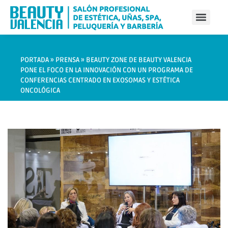
PORTADA
»
PRENSA
»
BEAUTY ZONE DE BEAUTY VALENCIA
PONE EL FOCO EN LA INNOVACIÓN CON UN PROGRAMA DE
CONFERENCIAS CENTRADO EN EXOSOMAS Y ESTÉTICA
ONCOLÓGICA