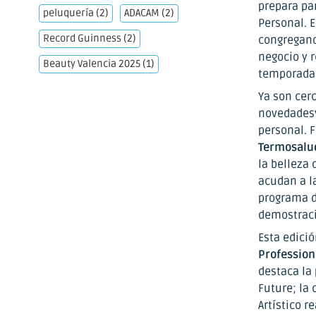
prepara pa
peluquería
(2)
ADACAM
(2)
Personal. 
Record Guinness
(2)
congregand
negocio y r
Beauty Valencia 2025
(1)
temporada
Ya son cer
novedadesy
personal. F
Termosalud
la belleza
acudan a la
programa d
demostraci
Esta edició
Profession
destaca la 
Future; la
Artístico r