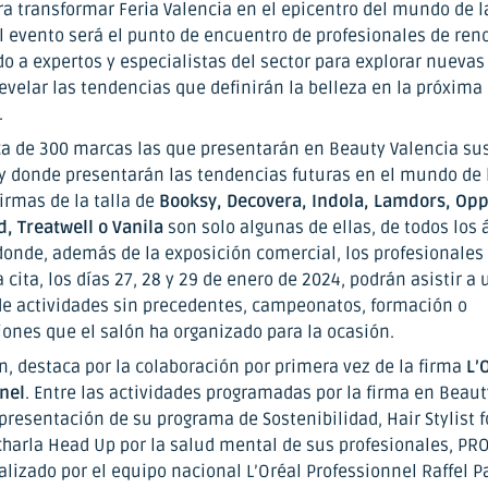
ra transformar Feria Valencia en el epicentro del mundo de 
El evento será el punto de encuentro de profesionales de re
o a expertos y especialistas del sector para explorar nuevas
evelar las tendencias que definirán la belleza en la próxima
.
ca de 300 marcas las que presentarán en Beauty Valencia su
 donde presentarán las tendencias futuras en el mundo de
irmas de la talla de
Booksy, Decovera, Indola, Lamdors, Op
, Treatwell o Vanila
son solo algunas de ellas, de todos los
 donde, además de la exposición comercial, los profesionales
 cita, los días 27, 28 y 29 de enero de 2024, podrán asistir a 
e actividades sin precedentes, campeonatos, formación o
ones que el salón ha organizado para la ocasión.
n, destaca por la colaboración por primera vez de la firma
L’
nel
. Entre las actividades programadas por la firma en Beaut
presentación de su programa de Sostenibilidad, Hair Stylist f
 charla Head Up por la salud mental de sus profesionales, PRO
ealizado por el equipo nacional L’Oréal Professionnel Raffel P