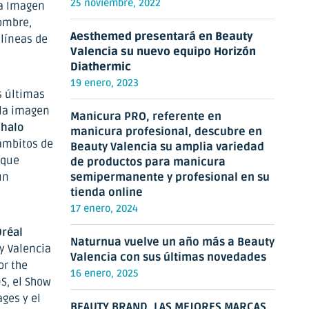
25 noviembre, 2022
la Imagen
nombre,
Aesthemed presentará en Beauty
 líneas de
Valencia su nuevo equipo Horizón
Diathermic
19 enero, 2023
s últimas
 la imagen
Manicura PRO, referente en
phalo
manicura profesional, descubre en
 ámbitos de
Beauty Valencia su amplia variedad
 que
de productos para manicura
un
semipermanente y profesional en su
tienda online
17 enero, 2024
Oréal
Naturnua vuelve un año más a Beauty
y Valencia
Valencia con sus últimas novedades
or the
16 enero, 2025
S, el Show
ages y el
BEAUTY BRAND, LAS MEJORES MARCAS