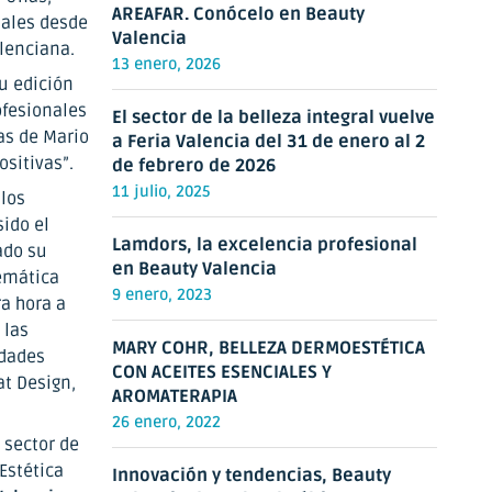
AREAFAR. Conócelo en Beauty
nales desde
Valencia
alenciana.
13 enero, 2026
u edición
ofesionales
El sector de la belleza integral vuelve
as de Mario
a Feria Valencia del 31 de enero al 2
ositivas”.
de febrero de 2026
11 julio, 2025
 los
sido el
Lamdors, la excelencia profesional
ado su
en Beauty Valencia
temática
9 enero, 2023
a hora a
 las
MARY COHR, BELLEZA DERMOESTÉTICA
idades
CON ACEITES ESENCIALES Y
at Design,
AROMATERAPIA
26 enero, 2022
 sector de
Estética
Innovación y tendencias, Beauty