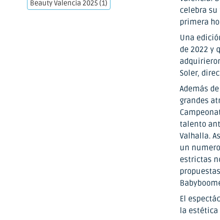
Beauty Valencia 2025
(1)
celebra su
primera hor
Una edició
de 2022 y q
adquirieron
Soler, dire
Además de 
grandes atr
Campeonato
talento ant
Valhalla. 
un numeros
estrictas 
propuestas
Babyboomer,
El espectác
la estética