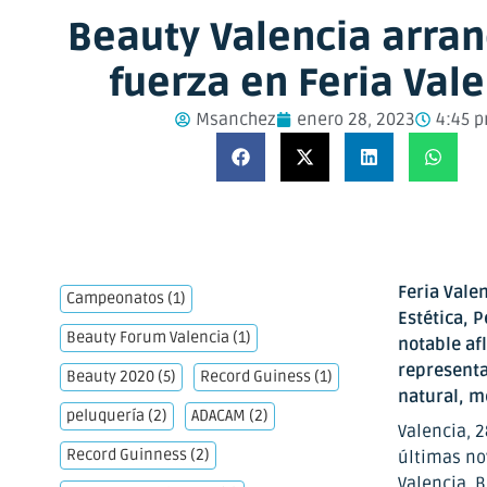
Beauty Valencia arra
fuerza en Feria Val
Msanchez
enero 28, 2023
4:45 
Feria Vale
Campeonatos
(1)
Estética, 
Beauty Forum Valencia
(1)
notable af
representa
Beauty 2020
(5)
Record Guiness
(1)
natural, m
peluquería
(2)
ADACAM
(2)
Valencia, 
Record Guinness
(2)
últimas no
Valencia. B