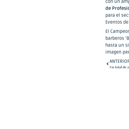
con un amp
de Profesio
para el sec
Eventos de 
El Campeona
barberos ‘B
hasta un si
imagen per
ANTERIO