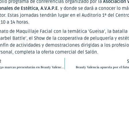
lio programa de conferencias organizado por la
Asociación 
nales de Estética, A.V.A.P.E
. y donde se dará a conocer lo má
tor. Estas jornadas tendrán lugar en el Auditorio 1ª del Centr
10 a 14 horas.
to de Maquillaje Facial con la temática ‘Gueisa’, la batalla
arbel Battle’, el Show de la cooperativa de peluquería y estét
nfín de actividades y demostraciones dirigidas a los profesi
sonal, completa la oferta comercial del Salón.
R
Un total de 250 marcas presentarán en Beauty Valencia las tendencias de belleza que marcarán la próxima temporada
Beauty Valencia apuesta por el futu