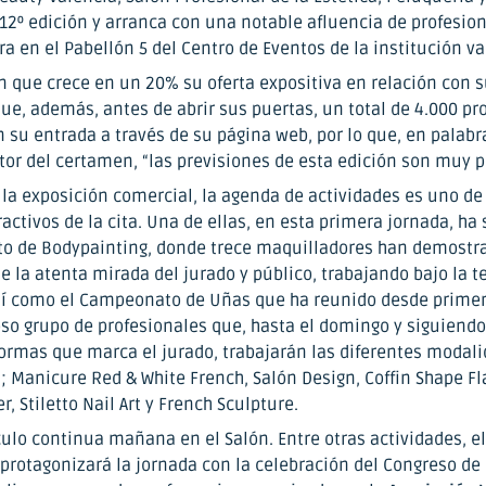
 12º edición y arranca con una notable afluencia de profesio
a en el Pabellón 5 del Centro de Eventos de la institución v
n que crece en un 20% su oferta expositiva en relación con s
ue, además, antes de abrir sus puertas, un total de 4.000 pr
 su entrada a través de su página web, por lo que, en palabr
ctor del certamen, “las previsiones de esta edición son muy p
la exposición comercial, la agenda de actividades es uno de
activos de la cita. Una de ellas, en esta primera jornada, ha 
 de Bodypainting, donde trece maquilladores han demostr
e la atenta mirada del jurado y público, trabajando bajo la 
Así como el Campeonato de Uñas que ha reunido desde primer
o grupo de profesionales que, hasta el domingo y siguiendo
normas que marca el jurado, trabajarán las diferentes modal
; Manicure Red & White French, Salón Design, Coffin Shape Fl
 Stiletto Nail Art y French Sculpture.
ulo continua mañana en el Salón. Entre otras actividades, el
 protagonizará la jornada con la celebración del Congreso de 